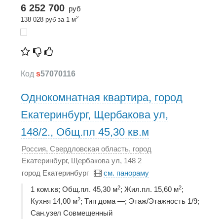
6 252 700
руб
2
138 028 руб за 1 м
Код
s
57070116
Однокомнатная квартира, город
Екатеринбург, Щербакова ул,
148/2., Общ.пл 45,30 кв.м
Россия, Свердловская область, город
Екатеринбург, Щербакова ул, 148 2
город Екатеринбург
см. панораму
2
2
1 ком.кв; Общ.пл. 45,30 м
; Жил.пл. 15,60 м
;
2
Кухня 14,00 м
; Тип дома —; Этаж/Этажность 1/9;
Сан.узел Совмещенный