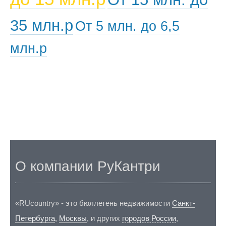
35 млн.р
От 5 млн. до 6,5
млн.р
О компании РуКантри
«RUcountry» - это бюллетень недвижимости
Санкт-
Петербурга
,
Москвы
, и других
городов России
,