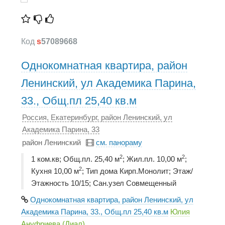
Код
s
57089668
Однокомнатная квартира, район
Ленинский, ул Академика Парина,
33., Общ.пл 25,40 кв.м
Россия, Екатеринбург, район Ленинский, ул
Академика Парина, 33
район Ленинский
см. панораму
2
2
1 ком.кв; Общ.пл. 25,40 м
; Жил.пл. 10,00 м
;
2
Кухня 10,00 м
; Тип дома Кирп.Монолит; Этаж/
Этажность 10/15; Сан.узел Совмещенный
Однокомнатная квартира, район Ленинский, ул
Академика Парина, 33., Общ.пл 25,40 кв.м
Юлия
Ануфриева (Диал)