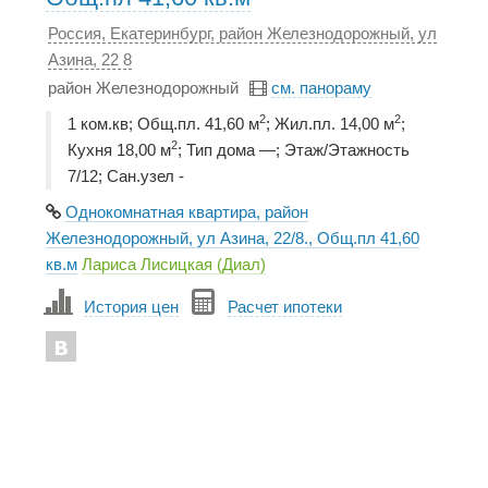
Россия, Екатеринбург, район Железнодорожный, ул
Азина, 22 8
район Железнодорожный
см. панораму
2
2
1 ком.кв; Общ.пл. 41,60 м
; Жил.пл. 14,00 м
;
2
Кухня 18,00 м
; Тип дома —; Этаж/Этажность
7/12; Сан.узел -
Однокомнатная квартира, район
Железнодорожный, ул Азина, 22/8., Общ.пл 41,60
кв.м
Лариса Лисицкая (Диал)
История цен
Расчет ипотеки