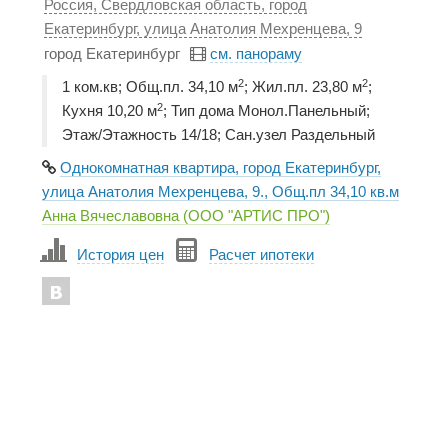
Россия, Свердловская область, город
Екатеринбург, улица Анатолия Мехренцева, 9
город Екатеринбург
см. панораму
2
2
1 ком.кв; Общ.пл. 34,10 м
; Жил.пл. 23,80 м
;
2
Кухня 10,20 м
; Тип дома Монол.Панельный;
Этаж/Этажность 14/18; Сан.узел Раздельный
Однокомнатная квартира, город Екатеринбург,
улица Анатолия Мехренцева, 9., Общ.пл 34,10 кв.м
Анна Вячеславовна (ООО "АРТИС ПРО")
История цен
Расчет ипотеки