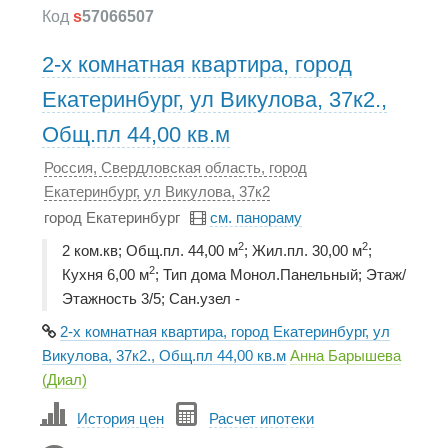
Код
s
57066507
2-х комнатная квартира, город
Екатеринбург, ул Викулова, 37к2.,
Общ.пл 44,00 кв.м
Россия, Свердловская область, город
Екатеринбург, ул Викулова, 37к2
город Екатеринбург
см. панораму
2
2
2 ком.кв; Общ.пл. 44,00 м
; Жил.пл. 30,00 м
;
2
Кухня 6,00 м
; Тип дома Монол.Панельный; Этаж/
Этажность 3/5; Сан.узел -
2-х комнатная квартира, город Екатеринбург, ул
Викулова, 37к2., Общ.пл 44,00 кв.м
Анна Барышева
(Диал)
История цен
Расчет ипотеки