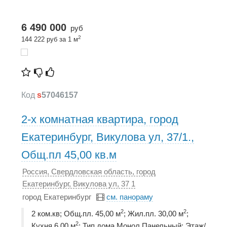
6 490 000
руб
2
144 222 руб за 1 м
Код
s
57046157
2-х комнатная квартира, город
Екатеринбург, Викулова ул, 37/1.,
Общ.пл 45,00 кв.м
Россия, Свердловская область, город
Екатеринбург, Викулова ул, 37 1
город Екатеринбург
см. панораму
2
2
2 ком.кв; Общ.пл. 45,00 м
; Жил.пл. 30,00 м
;
2
Кухня 6,00 м
; Тип дома Монол.Панельный; Этаж/