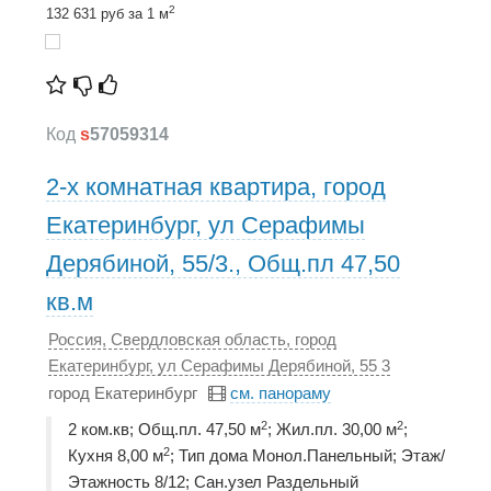
2
132 631 руб за 1 м
Код
s
57059314
2-х комнатная квартира, город
Екатеринбург, ул Серафимы
Дерябиной, 55/3., Общ.пл 47,50
кв.м
Россия, Свердловская область, город
Екатеринбург, ул Серафимы Дерябиной, 55 3
город Екатеринбург
см. панораму
2
2
2 ком.кв; Общ.пл. 47,50 м
; Жил.пл. 30,00 м
;
2
Кухня 8,00 м
; Тип дома Монол.Панельный; Этаж/
Этажность 8/12; Сан.узел Раздельный