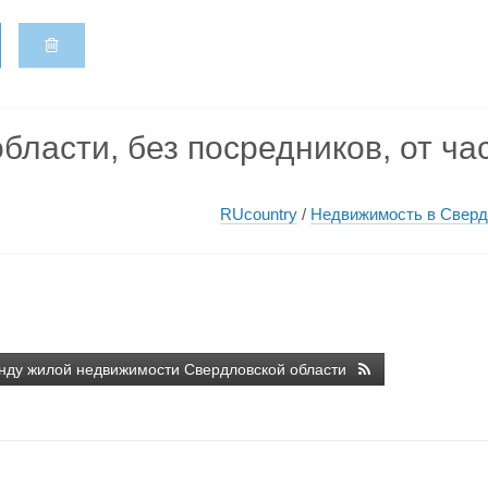
бласти, без посредников, от ча
RUcountry
/
Недвижимость в Сверд
нду жилой недвижимости Свердловской области