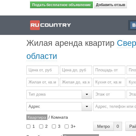
Подать бесплатное объявление
Добавить отзыв
Жилая аренда квартир
Свер
области
Квартира
/
Комната
Метро
0
Ра
1
2
3
3+